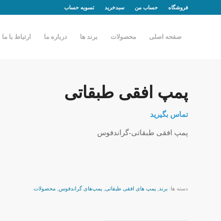
فروشگاه
حساب من
سبدخرید
تسویه حساب
صفحه اصلی
محصولات
برند ها
درباره ما
ارتباط با ما
پمپ افقی طبقاتی
تماس بگیرید
پمپ افقی طبقاتی-گراندفوس
دسته ها:
برند
,
پمپ های افقی طبقاتی
,
پمپ‌های گراندفوس
,
محصولات