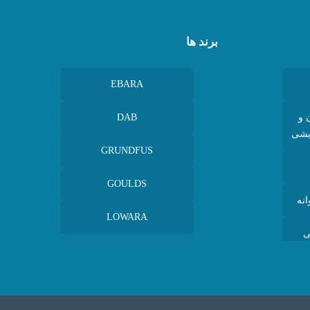
برند ها
EBARA
 و
DAB
یشی
GRUNDFUS
GOULDS
نه
LOWARA
ی
تی