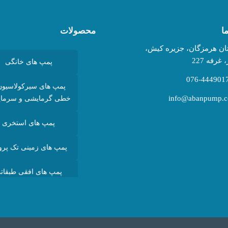
ا
محصولات
تان هرمزگان، جزیره کیش،
غرفه 227
پمپ های خانگی
پمپ های سیرکولاسیون
info@abanpump.
خطی گرمایشی و سرما
پمپ های استخری
پمپ های زمینی تک پروا
پمپ های افقی طبقات
پمپ های عمودی طبقا
پمپ های شناور