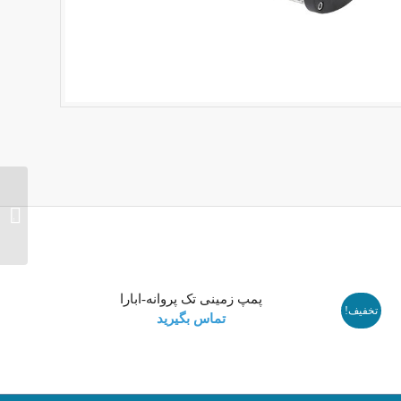
پمپ عم
پمپ زمینی تک پروانه-ابارا
تخفیف!
تماس بگیرید