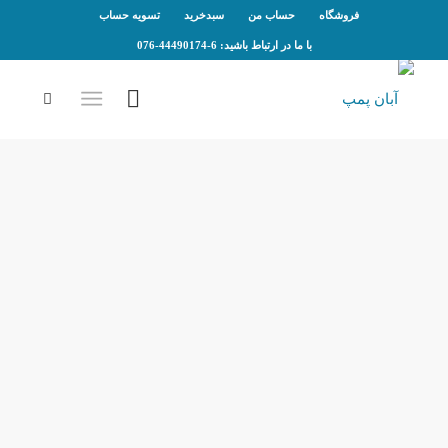
فروشگاه
حساب من
سبدخرید
تسویه حساب
با ما در ارتباط باشید: 6-44490174-076